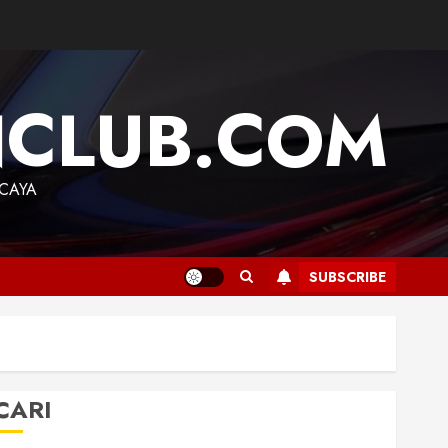
CLUB.COM
RCAYA
SUBSCRIBE
CARI