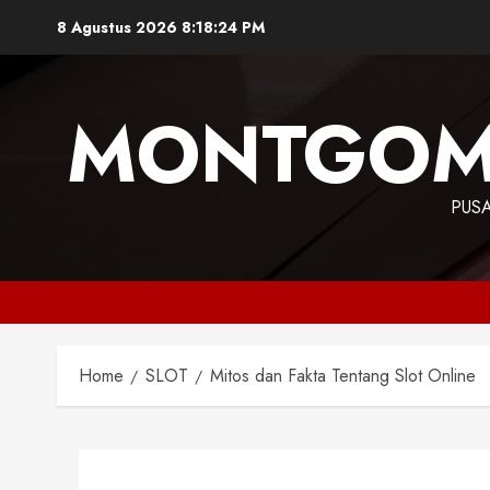
Skip
8 Agustus 2026
8:18:25 PM
to
content
MONTGOM
PUSA
Home
SLOT
Mitos dan Fakta Tentang Slot Online