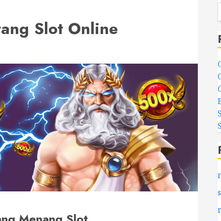
tang Slot Online
r
ang Menang Slot