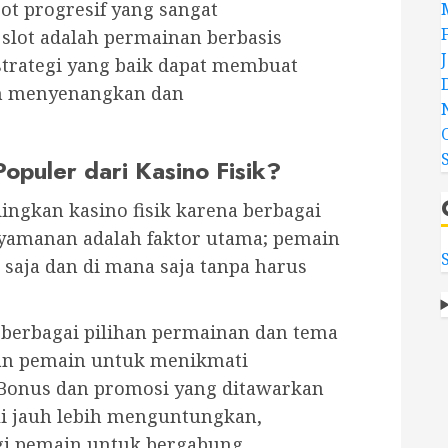
t progresif yang sangat
slot adalah permainan berbasis
trategi yang baik dapat membuat
ih menyenangkan dan
opuler dari Kasino Fisik?
ingkan kasino fisik karena berbagai
nyamanan adalah faktor utama; pemain
saja dan di mana saja tanpa harus
n berbagai pilihan permainan dan tema
an pemain untuk menikmati
 Bonus dan promosi yang ditawarkan
ali jauh lebih menguntungkan,
gi pemain untuk bergabung.