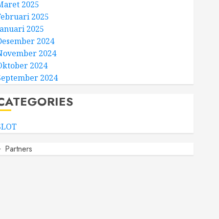
Maret 2025
Februari 2025
Januari 2025
Desember 2024
November 2024
Oktober 2024
September 2024
CATEGORIES
SLOT
Partners