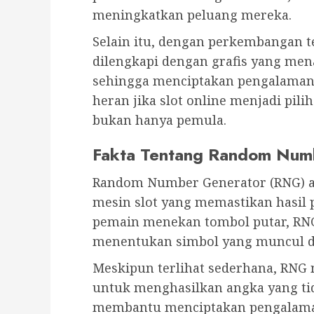
meningkatkan peluang mereka.
Selain itu, dengan perkembangan te
dilengkapi dengan grafis yang me
sehingga menciptakan pengalaman 
heran jika slot online menjadi pili
bukan hanya pemula.
Fakta Tentang Random Numb
Random Number Generator (RNG) 
mesin slot yang memastikan hasil p
pemain menekan tombol putar, RN
menentukan simbol yang muncul d
Meskipun terlihat sederhana, RN
untuk menghasilkan angka yang tida
membantu menciptakan pengalama