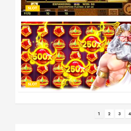
SLOT
SLOT
Paginasi
1
2
3
pos