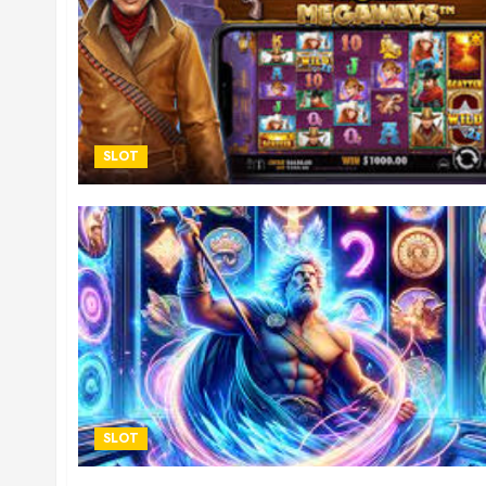
SLOT
SLOT