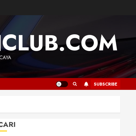
CLUB.COM
RCAYA
SUBSCRIBE
CARI