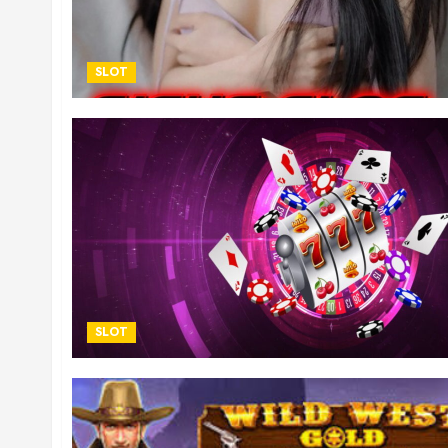
SLOT
SLOT