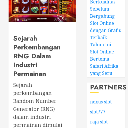
Berkualitas
Sebelum
Bergabung
Slot Online
dengan Grafis
Sejarah
Terbaik
Tahun Ini
Perkembangan
Slot Online
RNG Dalam
Bertema
Industri
Safari Afrika
Permainan
yang Seru
Sejarah
PARTNERS
perkembangan
Random Number
nexus slot
Generator (RNG)
slot777
dalam industri
raja slot
permainan dimulai