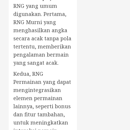
RNG yang umum
digunakan. Pertama,
RNG Murni yang
menghasilkan angka
secara acak tanpa pola
tertentu, memberikan
pengalaman bermain
yang sangat acak.
Kedua, RNG
Permainan yang dapat
mengintegrasikan
elemen permainan
lainnya, seperti bonus
dan fitur tambahan,
untuk meningkatkan