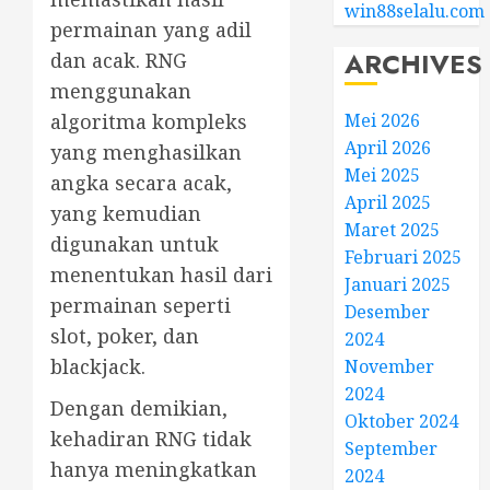
win88selalu.com
permainan yang adil
ARCHIVES
dan acak. RNG
menggunakan
algoritma kompleks
Mei 2026
April 2026
yang menghasilkan
Mei 2025
angka secara acak,
April 2025
yang kemudian
Maret 2025
digunakan untuk
Februari 2025
menentukan hasil dari
Januari 2025
permainan seperti
Desember
slot, poker, dan
2024
blackjack.
November
2024
Dengan demikian,
Oktober 2024
kehadiran RNG tidak
September
hanya meningkatkan
2024