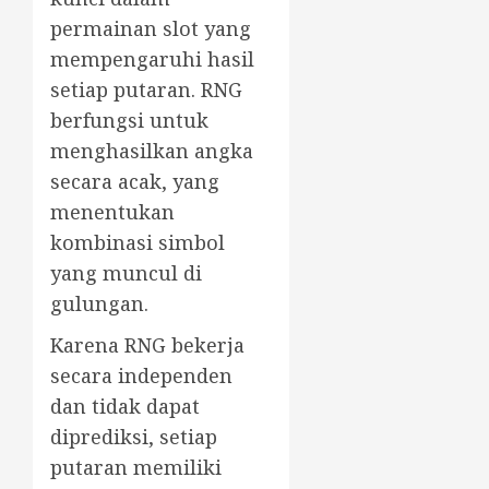
permainan slot yang
mempengaruhi hasil
setiap putaran. RNG
berfungsi untuk
menghasilkan angka
secara acak, yang
menentukan
kombinasi simbol
yang muncul di
gulungan.
Karena RNG bekerja
secara independen
dan tidak dapat
diprediksi, setiap
putaran memiliki