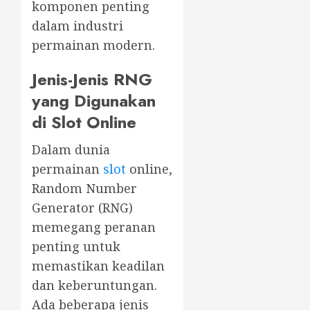
komponen penting
dalam industri
permainan modern.
Jenis-Jenis RNG
yang Digunakan
di Slot Online
Dalam dunia
permainan
slot
online,
Random Number
Generator (RNG)
memegang peranan
penting untuk
memastikan keadilan
dan keberuntungan.
Ada beberapa jenis