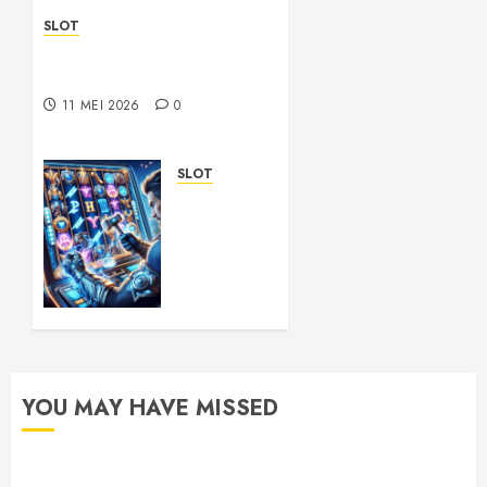
SLOT
Official Sbobet88 Today
with Uninterrupted Access
11 MEI 2026
0
SLOT
Cara
Memilih
Toto 4D
yang
Aman
dan
Terpercaya
28 APRIL
YOU MAY HAVE MISSED
2026
0