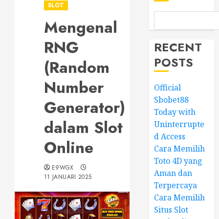
SLOT
Mengenal
RNG
RECENT
POSTS
(Random
Number
Official
Sbobet88
Generator)
Today with
dalam Slot
Uninterrupte
d Access
Online
Cara Memilih
Toto 4D yang
E9WGX
Aman dan
11 JANUARI 2025
Terpercaya
Cara Memilih
Situs Slot