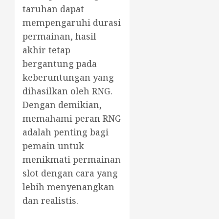
taruhan dapat
mempengaruhi durasi
permainan, hasil
akhir tetap
bergantung pada
keberuntungan yang
dihasilkan oleh RNG.
Dengan demikian,
memahami peran RNG
adalah penting bagi
pemain untuk
menikmati permainan
slot dengan cara yang
lebih menyenangkan
dan realistis.