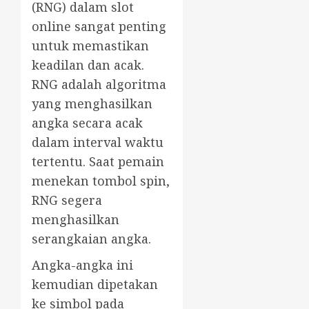
(RNG) dalam slot
online sangat penting
untuk memastikan
keadilan dan acak.
RNG adalah algoritma
yang menghasilkan
angka secara acak
dalam interval waktu
tertentu. Saat pemain
menekan tombol spin,
RNG segera
menghasilkan
serangkaian angka.
Angka-angka ini
kemudian dipetakan
ke simbol pada