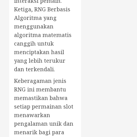
interaksi pemain.
Ketiga, RNG Berbasis
Algoritma yang
menggunakan
algoritma matematis
canggih untuk
menciptakan hasil
yang lebih terukur
dan terkendali.
Keberagaman jenis
RNG ini membantu
memastikan bahwa
setiap permainan slot
menawarkan
pengalaman unik dan
menarik bagi para