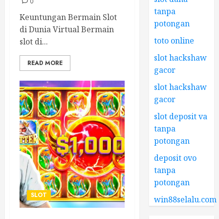
0
tanpa
Keuntungan Bermain Slot
potongan
di Dunia Virtual Bermain
toto online
slot di...
slot hackshaw
READ MORE
gacor
slot hackshaw
gacor
slot deposit va
tanpa
potongan
deposit ovo
tanpa
potongan
SLOT
win88selalu.com