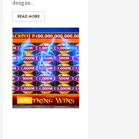
dengan...
READ MORE
SLOT
Slot Online dari
Microgaming yang Wajib
Dicoba