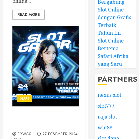
online...
Bergabung
Slot Online
READ MORE
dengan Grafis
Terbaik
Tahun Ini
Slot Online
Bertema
Safari Afrika
yang Seru
PARTNERS
nexus slot
SLOT
slot777
raja slot
VR Slot Online: Pengalaman
Bermain yang Imersif
win88
E9WGX
27 DESEMBER 2024
slot dana