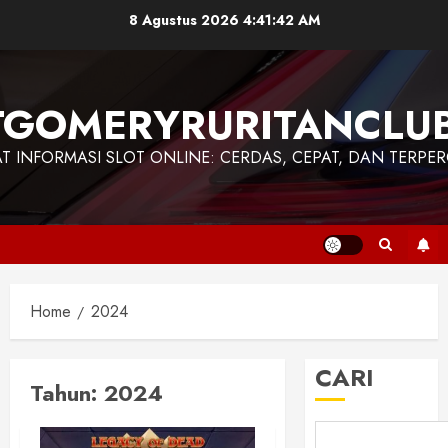
Skip
8 Agustus 2026
4:41:43 AM
to
content
GOMERYRURITANCLU
T INFORMASI SLOT ONLINE: CERDAS, CEPAT, DAN TERPE
Home
2024
CARI
Tahun:
2024