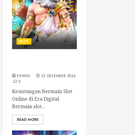
SLOT
Kenapa Slot Online Menjadi
Pilihan Populer?
E9WGX
22 DESEMBER 2024
0
Keuntungan Bermain Slot
Online di Era Digital
Bermain slot...
READ MORE