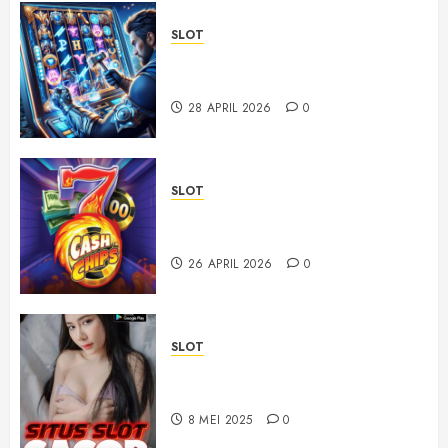
SLOT
Cara Memilih Toto 4D yang Aman
dan Terpercaya
28 APRIL 2026
0
SLOT
Cara Memilih Situs Slot
Berkualitas Sebelum Bergabung
26 APRIL 2026
0
SLOT
Slot Online dengan Grafis
Terbaik Tahun Ini
8 MEI 2025
0