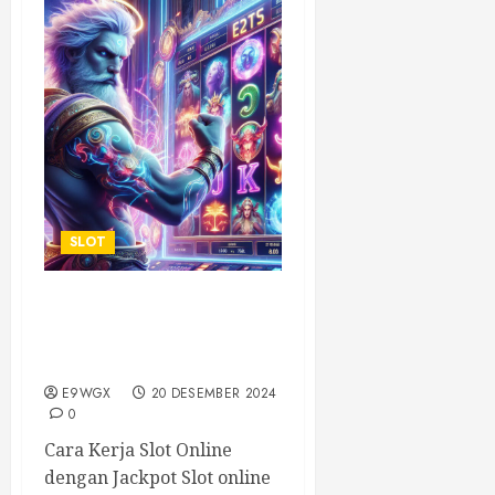
SLOT
Slot Online dengan Jackpot
Terbesar Sepanjang
Sejarah
E9WGX
20 DESEMBER 2024
0
Cara Kerja Slot Online
dengan Jackpot Slot online