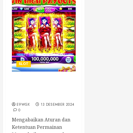
SLOT
Kesalahan Umum Saat
Bermain Slot Online dan
Cara Menghindarinya
E9WGX
13 DESEMBER 2024
0
Mengabaikan Aturan dan
Ketentuan Permainan