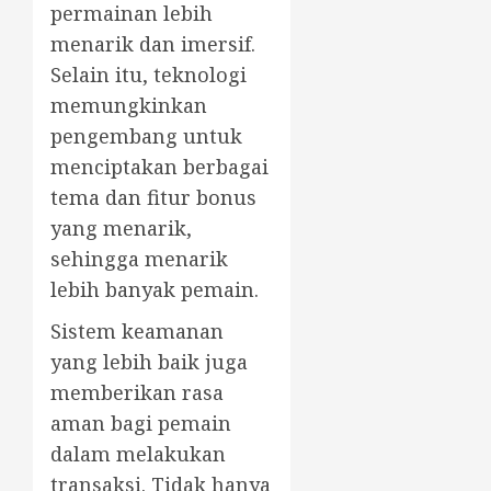
permainan lebih
menarik dan imersif.
Selain itu, teknologi
memungkinkan
pengembang untuk
menciptakan berbagai
tema dan fitur bonus
yang menarik,
sehingga menarik
lebih banyak pemain.
Sistem keamanan
yang lebih baik juga
memberikan rasa
aman bagi pemain
dalam melakukan
transaksi. Tidak hanya