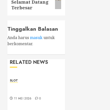
Selamat Datang
Terbesar
Tinggalkan Balasan
Anda harus
masuk
untuk
berkomentar.
RELATED NEWS
SLOT
Official Sbobet88 Today
with Uninterrupted Access
11 MEI 2026
0