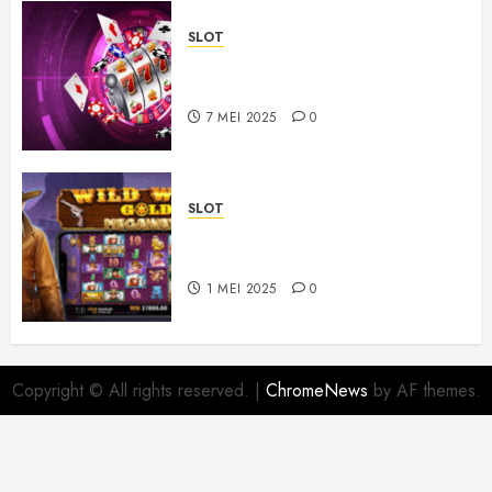
SLOT
Slot Online Bertema Safari Afrika
yang Seru
7 MEI 2025
0
SLOT
Hal-Hal yang Perlu Diperhatikan
Sebelum Bermain Slot Online
1 MEI 2025
0
Copyright © All rights reserved.
|
ChromeNews
by AF themes.