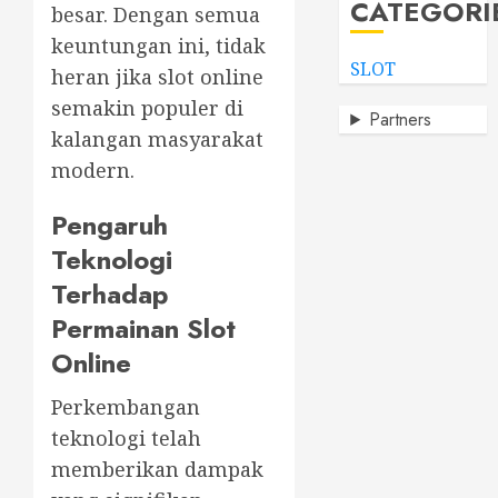
CATEGORI
besar. Dengan semua
keuntungan ini, tidak
SLOT
heran jika slot online
semakin populer di
Partners
kalangan masyarakat
modern.
Pengaruh
Teknologi
Terhadap
Permainan Slot
Online
Perkembangan
teknologi telah
memberikan dampak