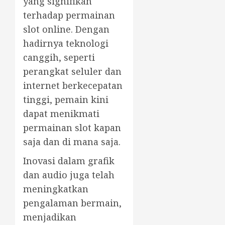
yang signifikan
terhadap permainan
slot online. Dengan
hadirnya teknologi
canggih, seperti
perangkat seluler dan
internet berkecepatan
tinggi, pemain kini
dapat menikmati
permainan slot kapan
saja dan di mana saja.
Inovasi dalam grafik
dan audio juga telah
meningkatkan
pengalaman bermain,
menjadikan