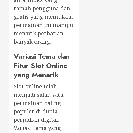
antarmuka yang
ramah pengguna dan
grafis yang memukau,
permainan ini mampu
menarik perhatian
banyak orang.
Variasi Tema dan
Fitur Slot Online
yang Menarik
Slot online telah
menjadi salah satu
permainan paling
populer di dunia
perjudian digital.
Variasi tema yang