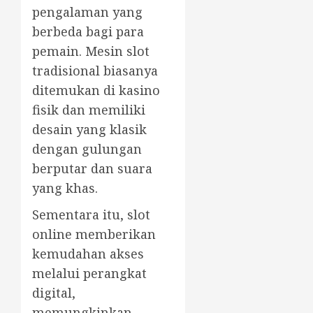
pengalaman yang
berbeda bagi para
pemain. Mesin slot
tradisional biasanya
ditemukan di kasino
fisik dan memiliki
desain yang klasik
dengan gulungan
berputar dan suara
yang khas.
Sementara itu, slot
online memberikan
kemudahan akses
melalui perangkat
digital,
memungkinkan