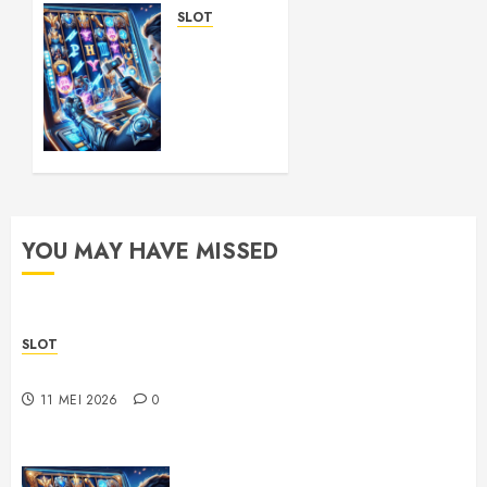
SLOT
Cara
Memilih
Toto 4D
yang
Aman
dan
Terpercaya
28 APRIL
YOU MAY HAVE MISSED
2026
0
SLOT
Official Sbobet88 Today with Uninterrupted Access
11 MEI 2026
0