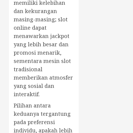
memiliki kelebihan
dan kekurangan
masing-masing; slot
online dapat
menawarkan jackpot
yang lebih besar dan
promosi menarik,
sementara mesin slot
tradisional
memberikan atmosfer
yang sosial dan
interaktif.
Pilihan antara
keduanya tergantung
pada preferensi
individu, apakah lebih