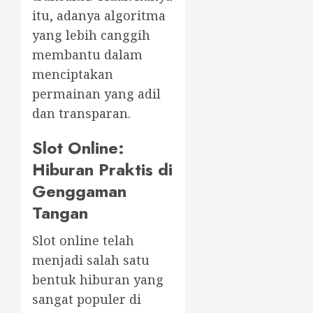
itu, adanya algoritma
yang lebih canggih
membantu dalam
menciptakan
permainan yang adil
dan transparan.
Slot Online:
Hiburan Praktis di
Genggaman
Tangan
Slot online telah
menjadi salah satu
bentuk hiburan yang
sangat populer di