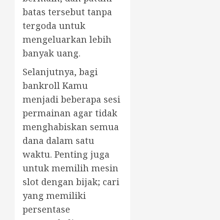
batas tersebut tanpa
tergoda untuk
mengeluarkan lebih
banyak uang.
Selanjutnya, bagi
bankroll Kamu
menjadi beberapa sesi
permainan agar tidak
menghabiskan semua
dana dalam satu
waktu. Penting juga
untuk memilih mesin
slot dengan bijak; cari
yang memiliki
persentase