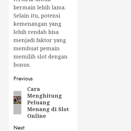
bermain lebih lama.
Selain itu, potensi
kemenangan yang
lebih rendah bisa
menjadi faktor yang
membuat pemain
memilih slot dengan
bonus.
Post
Previous
navigation
Cara
Previous
Menghitung
post:
Peluang
Menang di Slot
Online
Next