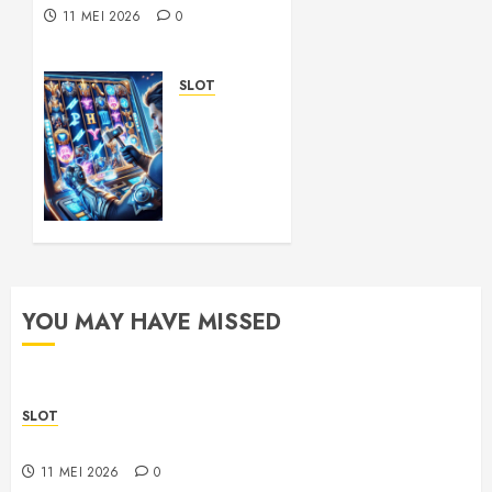
11 MEI 2026
0
SLOT
Cara
Memilih
Toto 4D
yang
Aman
dan
Terpercaya
28 APRIL
YOU MAY HAVE MISSED
2026
0
SLOT
Official Sbobet88 Today with Uninterrupted Access
11 MEI 2026
0