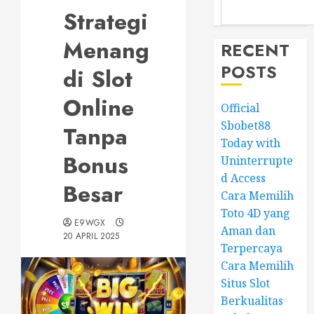
Strategi
Menang
RECENT
POSTS
di Slot
Online
Official
Sbobet88
Tanpa
Today with
Bonus
Uninterrupte
d Access
Besar
Cara Memilih
Toto 4D yang
E9WGX
Aman dan
20 APRIL 2025
Terpercaya
Cara Memilih
Situs Slot
Berkualitas