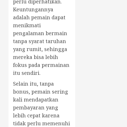
perlu diperhatikan.
Keuntungannya
adalah pemain dapat
menikmati
pengalaman bermain
tanpa syarat taruhan
yang rumit, sehingga
mereka bisa lebih
fokus pada permainan
itu sendiri.
Selain itu, tanpa
bonus, pemain sering
kali mendapatkan
pembayaran yang
lebih cepat karena
tidak perlu memenuhi