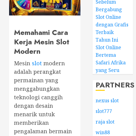
Sebelum
Bergabung
Slot Online
dengan Grafis
Memahami Cara
Terbaik
Tahun Ini
Kerja Mesin Slot
Slot Online
Modern
Bertema
Safari Afrika
Mesin
slot
modern
yang Seru
adalah perangkat
permainan yang
PARTNERS
menggabungkan
teknologi canggih
nexus slot
dengan desain
slot777
menarik untuk
raja slot
memberikan
pengalaman bermain
win88