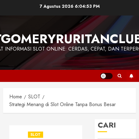
Skip
7 Agustus 2026
6:04:53 PM
to
content
GOMERYRURITANCLU
T INFORMASI SLOT ONLINE: CERDAS, CEPAT, DAN TERPE
Home
SLOT
Strategi Menang di Slot Online Tanpa Bonus Besar
CARI
SLOT