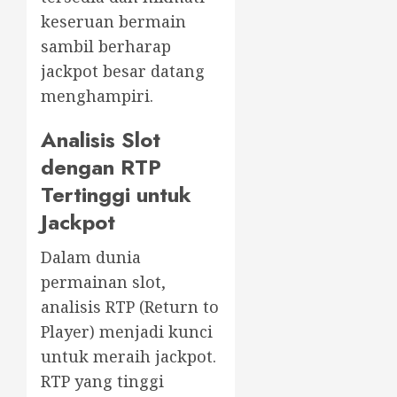
keseruan bermain
sambil berharap
jackpot besar datang
menghampiri.
Analisis Slot
dengan RTP
Tertinggi untuk
Jackpot
Dalam dunia
permainan slot,
analisis RTP (Return to
Player) menjadi kunci
untuk meraih jackpot.
RTP yang tinggi