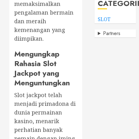
CATEGORI
memaksimalkan
pengalaman bermain
SLOT
dan meraih
kemenangan yang
Partners
diimpikan.
Mengungkap
Rahasia Slot
Jackpot yang
Menguntungkan
Slot jackpot telah
menjadi primadona di
dunia permainan
kasino, menarik
perhatian banyak
pemain dengan iming-