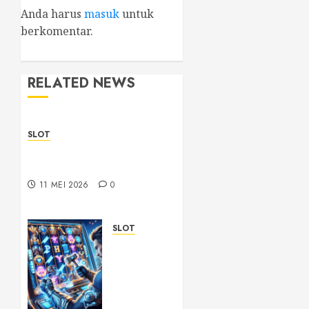
Anda harus
masuk
untuk
berkomentar.
RELATED NEWS
SLOT
Official Sbobet88 Today
with Uninterrupted Access
11 MEI 2026
0
SLOT
Cara
Memilih
Toto 4D
yang
Aman