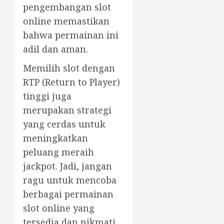
pengembangan slot
online memastikan
bahwa permainan ini
adil dan aman.
Memilih slot dengan
RTP (Return to Player)
tinggi juga
merupakan strategi
yang cerdas untuk
meningkatkan
peluang meraih
jackpot. Jadi, jangan
ragu untuk mencoba
berbagai permainan
slot online yang
tersedia dan nikmati