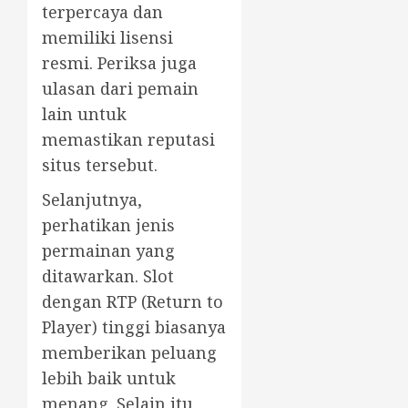
terpercaya dan
memiliki lisensi
resmi. Periksa juga
ulasan dari pemain
lain untuk
memastikan reputasi
situs tersebut.
Selanjutnya,
perhatikan jenis
permainan yang
ditawarkan. Slot
dengan RTP (Return to
Player) tinggi biasanya
memberikan peluang
lebih baik untuk
menang. Selain itu,