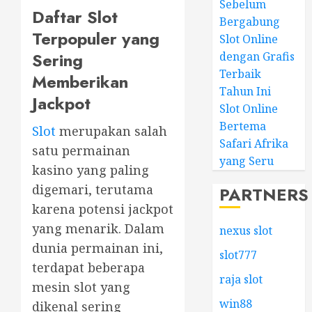
Sebelum
Daftar Slot
Bergabung
Terpopuler yang
Slot Online
Sering
dengan Grafis
Terbaik
Memberikan
Tahun Ini
Jackpot
Slot Online
Bertema
Slot
merupakan salah
Safari Afrika
satu permainan
yang Seru
kasino yang paling
digemari, terutama
PARTNERS
karena potensi jackpot
yang menarik. Dalam
nexus slot
dunia permainan ini,
slot777
terdapat beberapa
raja slot
mesin slot yang
win88
dikenal sering