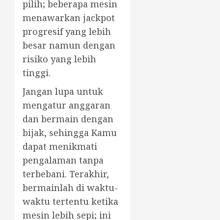
pilih; beberapa mesin
menawarkan jackpot
progresif yang lebih
besar namun dengan
risiko yang lebih
tinggi.
Jangan lupa untuk
mengatur anggaran
dan bermain dengan
bijak, sehingga Kamu
dapat menikmati
pengalaman tanpa
terbebani. Terakhir,
bermainlah di waktu-
waktu tertentu ketika
mesin lebih sepi; ini