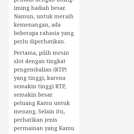
iming hadiah besar.
Namun, untuk meraih
kemenangan, ada
beberapa rahasia yang
perlu diperhatikan.
Pertama, pilih mesin
slot dengan tingkat
pengembalian (RTP)
yang tinggi, karena
semakin tinggi RTP,
semakin besar
peluang Kamu untuk
menang. Selain itu,
perhatikan jenis
permainan yang Kamu