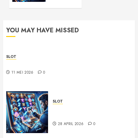
dan
Terpercaya
28 APRIL
YOU MAY HAVE MISSED
2026
0
SLOT
Official Sbobet88 Today with Uninterrupted Access
11 MEI 2026
0
SLOT
Cara Memilih Toto 4D yang Aman
dan Terpercaya
28 APRIL 2026
0