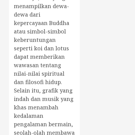
menampilkan dewa-
dewa dari
kepercayaan Buddha
atau simbol-simbol
keberuntungan
seperti koi dan lotus
dapat memberikan
wawasan tentang
nilai-nilai spiritual
dan filosofi hidup.
Selain itu, grafik yang
indah dan musik yang
khas menambah
kedalaman
pengalaman bermain,
seolah-olah membawa