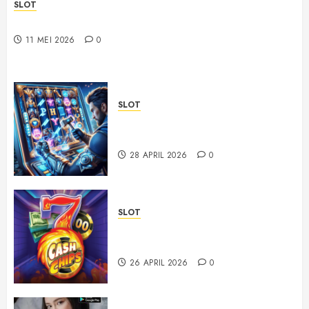
SLOT
Official Sbobet88 Today with Uninterrupted Access
11 MEI 2026
0
SLOT
Cara Memilih Toto 4D yang Aman
dan Terpercaya
28 APRIL 2026
0
SLOT
Cara Memilih Situs Slot
Berkualitas Sebelum Bergabung
26 APRIL 2026
0