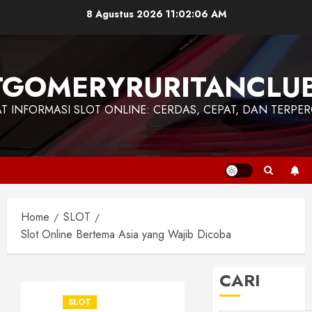
Skip
8 Agustus 2026
11:02:07 AM
to
content
GOMERYRURITANCLU
T INFORMASI SLOT ONLINE: CERDAS, CEPAT, DAN TERPE
Home
SLOT
Slot Online Bertema Asia yang Wajib Dicoba
CARI
SLOT