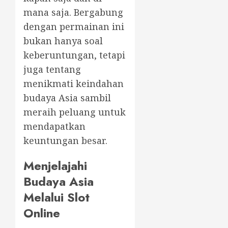
mana saja. Bergabung
dengan permainan ini
bukan hanya soal
keberuntungan, tetapi
juga tentang
menikmati keindahan
budaya Asia sambil
meraih peluang untuk
mendapatkan
keuntungan besar.
Menjelajahi
Budaya Asia
Melalui Slot
Online