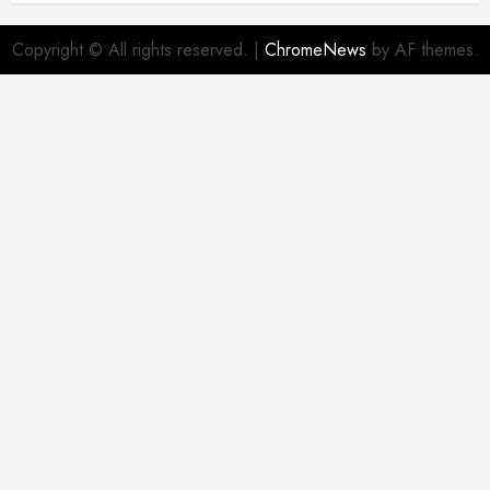
Copyright © All rights reserved.
|
ChromeNews
by AF themes.