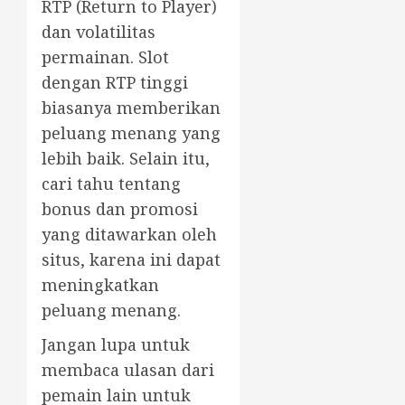
RTP (Return to Player)
dan volatilitas
permainan. Slot
dengan RTP tinggi
biasanya memberikan
peluang menang yang
lebih baik. Selain itu,
cari tahu tentang
bonus dan promosi
yang ditawarkan oleh
situs, karena ini dapat
meningkatkan
peluang menang.
Jangan lupa untuk
membaca ulasan dari
pemain lain untuk