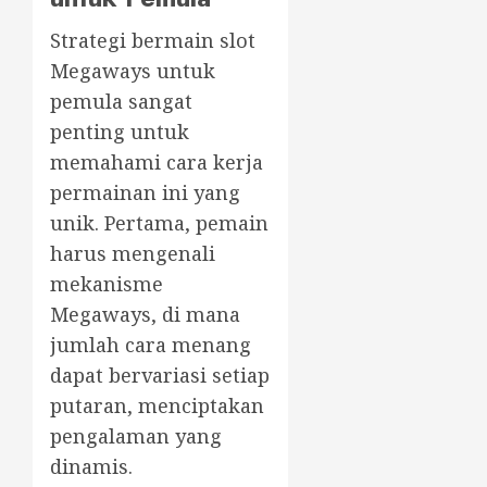
Strategi bermain slot
Megaways untuk
pemula sangat
penting untuk
memahami cara kerja
permainan ini yang
unik. Pertama, pemain
harus mengenali
mekanisme
Megaways, di mana
jumlah cara menang
dapat bervariasi setiap
putaran, menciptakan
pengalaman yang
dinamis.