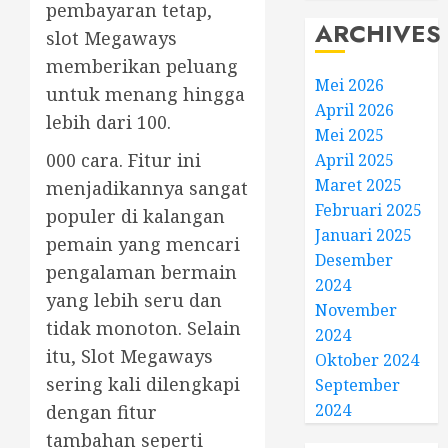
pembayaran tetap,
ARCHIVES
slot Megaways
memberikan peluang
Mei 2026
untuk menang hingga
April 2026
lebih dari 100.
Mei 2025
000 cara. Fitur ini
April 2025
Maret 2025
menjadikannya sangat
Februari 2025
populer di kalangan
Januari 2025
pemain yang mencari
Desember
pengalaman bermain
2024
yang lebih seru dan
November
tidak monoton. Selain
2024
itu, Slot Megaways
Oktober 2024
sering kali dilengkapi
September
2024
dengan fitur
tambahan seperti