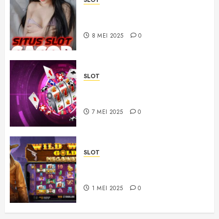
SLOT
Slot Online dengan Grafis
Terbaik Tahun Ini
8 MEI 2025
0
SLOT
Slot Online Bertema Safari Afrika
yang Seru
7 MEI 2025
0
SLOT
Hal-Hal yang Perlu Diperhatikan
Sebelum Bermain Slot Online
1 MEI 2025
0