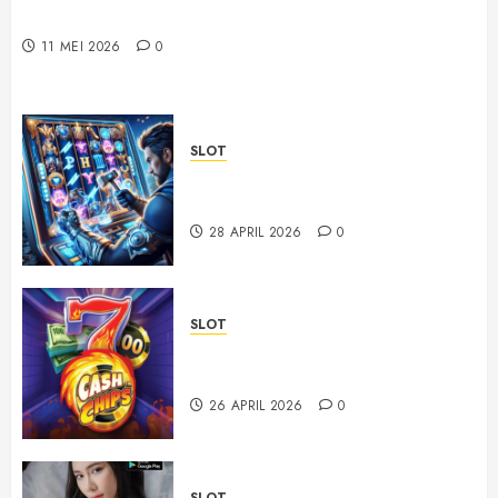
Official Sbobet88 Today with Uninterrupted Access
11 MEI 2026
0
SLOT
Cara Memilih Toto 4D yang Aman
dan Terpercaya
28 APRIL 2026
0
SLOT
Cara Memilih Situs Slot
Berkualitas Sebelum Bergabung
26 APRIL 2026
0