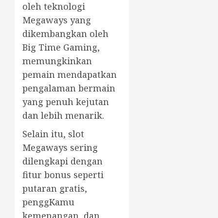
oleh teknologi
Megaways yang
dikembangkan oleh
Big Time Gaming,
memungkinkan
pemain mendapatkan
pengalaman bermain
yang penuh kejutan
dan lebih menarik.
Selain itu, slot
Megaways sering
dilengkapi dengan
fitur bonus seperti
putaran gratis,
penggKamu
kemenangan, dan