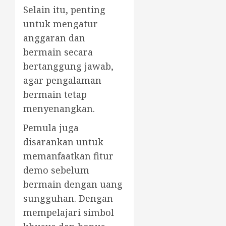
Selain itu, penting
untuk mengatur
anggaran dan
bermain secara
bertanggung jawab,
agar pengalaman
bermain tetap
menyenangkan.
Pemula juga
disarankan untuk
memanfaatkan fitur
demo sebelum
bermain dengan uang
sungguhan. Dengan
mempelajari simbol