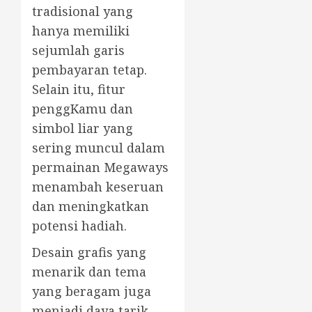
tradisional yang
hanya memiliki
sejumlah garis
pembayaran tetap.
Selain itu, fitur
penggKamu dan
simbol liar yang
sering muncul dalam
permainan Megaways
menambah keseruan
dan meningkatkan
potensi hadiah.
Desain grafis yang
menarik dan tema
yang beragam juga
menjadi daya tarik