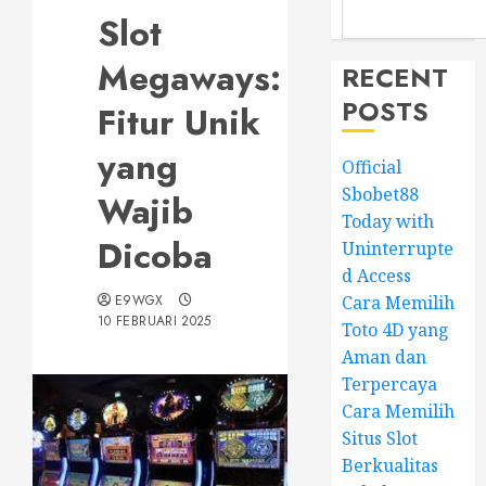
Slot
Megaways:
RECENT
POSTS
Fitur Unik
yang
Official
Sbobet88
Wajib
Today with
Dicoba
Uninterrupte
d Access
E9WGX
Cara Memilih
10 FEBRUARI 2025
Toto 4D yang
Aman dan
Terpercaya
Cara Memilih
Situs Slot
Berkualitas