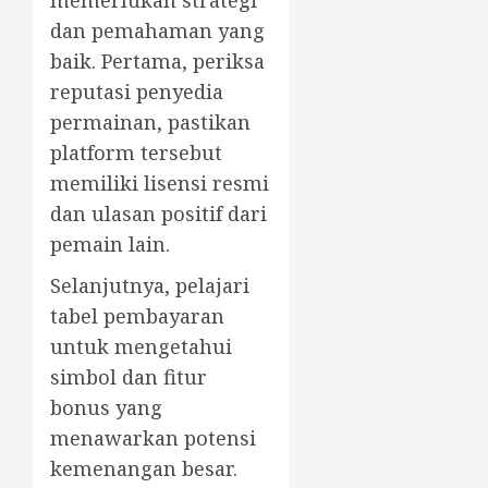
dan pemahaman yang
baik. Pertama, periksa
reputasi penyedia
permainan, pastikan
platform tersebut
memiliki lisensi resmi
dan ulasan positif dari
pemain lain.
Selanjutnya, pelajari
tabel pembayaran
untuk mengetahui
simbol dan fitur
bonus yang
menawarkan potensi
kemenangan besar.