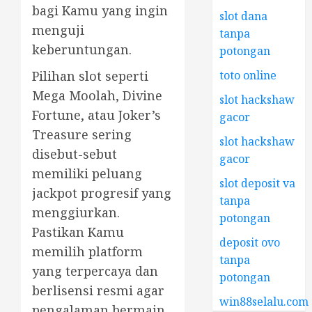
bagi Kamu yang ingin
slot dana
menguji
tanpa
keberuntungan.
potongan
Pilihan slot seperti
toto online
Mega Moolah, Divine
slot hackshaw
Fortune, atau Joker’s
gacor
Treasure sering
slot hackshaw
disebut-sebut
gacor
memiliki peluang
slot deposit va
jackpot progresif yang
tanpa
menggiurkan.
potongan
Pastikan Kamu
deposit ovo
memilih platform
tanpa
yang terpercaya dan
potongan
berlisensi resmi agar
win88selalu.com
pengalaman bermain