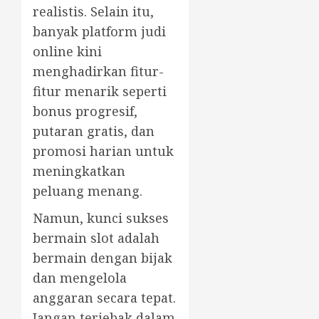
realistis. Selain itu,
banyak platform judi
online kini
menghadirkan fitur-
fitur menarik seperti
bonus progresif,
putaran gratis, dan
promosi harian untuk
meningkatkan
peluang menang.
Namun, kunci sukses
bermain slot adalah
bermain dengan bijak
dan mengelola
anggaran secara tepat.
Jangan terjebak dalam