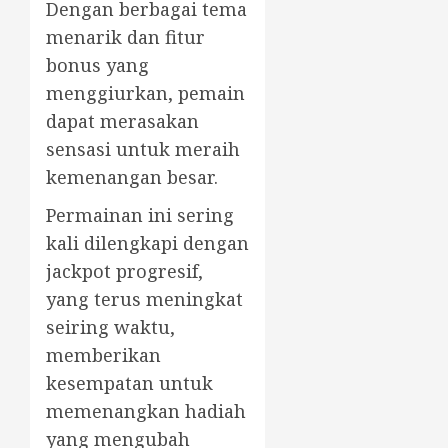
Dengan berbagai tema
menarik dan fitur
bonus yang
menggiurkan, pemain
dapat merasakan
sensasi untuk meraih
kemenangan besar.
Permainan ini sering
kali dilengkapi dengan
jackpot progresif,
yang terus meningkat
seiring waktu,
memberikan
kesempatan untuk
memenangkan hadiah
yang mengubah