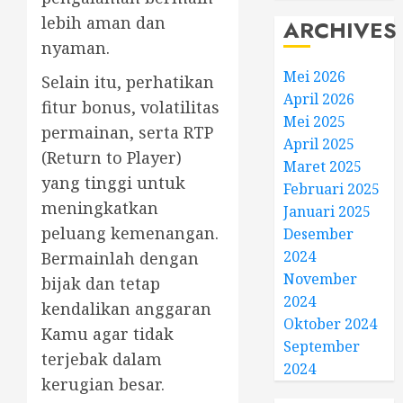
lebih aman dan
ARCHIVES
nyaman.
Mei 2026
Selain itu, perhatikan
April 2026
fitur bonus, volatilitas
Mei 2025
permainan, serta RTP
April 2025
(Return to Player)
Maret 2025
yang tinggi untuk
Februari 2025
meningkatkan
Januari 2025
peluang kemenangan.
Desember
2024
Bermainlah dengan
November
bijak dan tetap
2024
kendalikan anggaran
Oktober 2024
Kamu agar tidak
September
terjebak dalam
2024
kerugian besar.