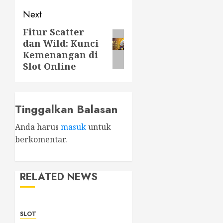
Next
Fitur Scatter
Next
dan Wild: Kunci
post:
Kemenangan di
Slot Online
Tinggalkan Balasan
Anda harus
masuk
untuk
berkomentar.
RELATED NEWS
SLOT