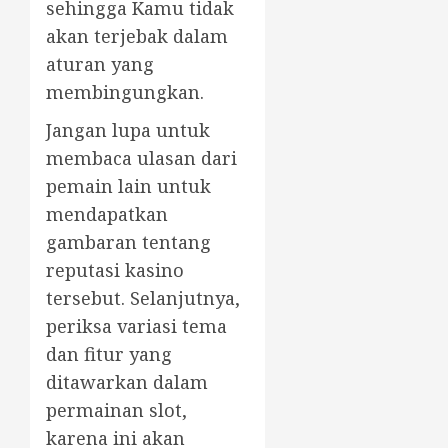
sehingga Kamu tidak
akan terjebak dalam
aturan yang
membingungkan.
Jangan lupa untuk
membaca ulasan dari
pemain lain untuk
mendapatkan
gambaran tentang
reputasi kasino
tersebut. Selanjutnya,
periksa variasi tema
dan fitur yang
ditawarkan dalam
permainan slot,
karena ini akan