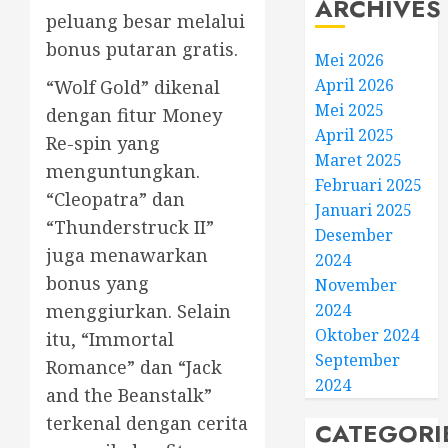
ARCHIVES
peluang besar melalui
bonus putaran gratis.
Mei 2026
April 2026
“Wolf Gold” dikenal
Mei 2025
dengan fitur Money
April 2025
Re-spin yang
Maret 2025
menguntungkan.
Februari 2025
“Cleopatra” dan
Januari 2025
“Thunderstruck II”
Desember
juga menawarkan
2024
bonus yang
November
menggiurkan. Selain
2024
Oktober 2024
itu, “Immortal
September
Romance” dan “Jack
2024
and the Beanstalk”
terkenal dengan cerita
CATEGORI