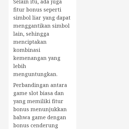
Selain itu, ada juga
fitur bonus seperti
simbol liar yang dapat
menggantikan simbol
lain, sehingga
menciptakan
kombinasi
kemenangan yang
lebih
menguntungkan.
Perbandingan antara
game slot biasa dan
yang memiliki fitur
bonus menunjukkan
bahwa game dengan
bonus cenderung