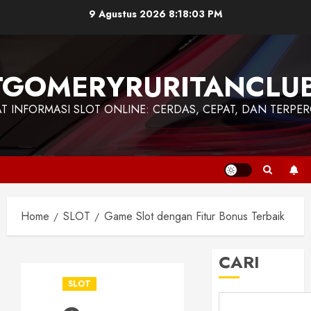
Skip
9 Agustus 2026
8:18:04 PM
to
content
GOMERYRURITANCLU
T INFORMASI SLOT ONLINE: CERDAS, CEPAT, DAN TERPE
Home
SLOT
Game Slot dengan Fitur Bonus Terbaik
CARI
SLOT