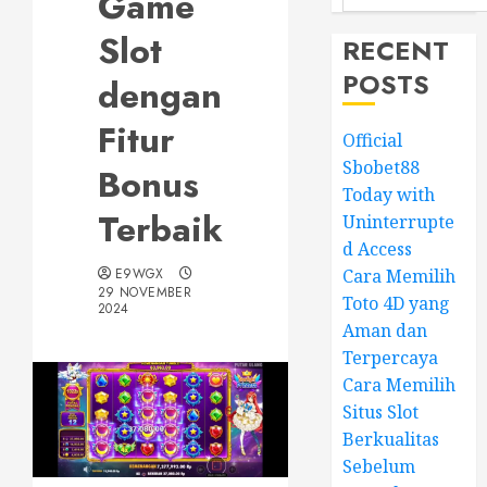
Game
Slot
RECENT
POSTS
dengan
Fitur
Official
Sbobet88
Bonus
Today with
Terbaik
Uninterrupte
d Access
E9WGX
Cara Memilih
29 NOVEMBER
Toto 4D yang
2024
Aman dan
Terpercaya
Cara Memilih
Situs Slot
Berkualitas
Sebelum