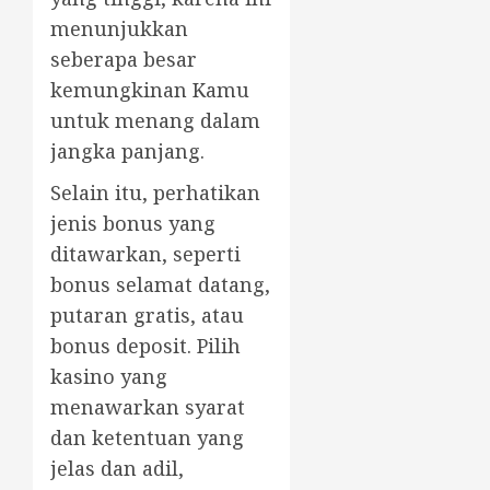
menunjukkan
seberapa besar
kemungkinan Kamu
untuk menang dalam
jangka panjang.
Selain itu, perhatikan
jenis bonus yang
ditawarkan, seperti
bonus selamat datang,
putaran gratis, atau
bonus deposit. Pilih
kasino yang
menawarkan syarat
dan ketentuan yang
jelas dan adil,