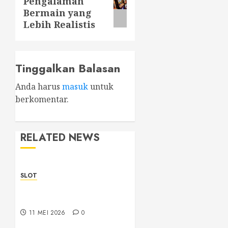
Pengalaman
post:
Bermain yang
Lebih Realistis
Tinggalkan Balasan
Anda harus
masuk
untuk
berkomentar.
RELATED NEWS
SLOT
Official Sbobet88 Today
with Uninterrupted Access
11 MEI 2026
0