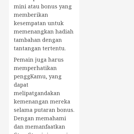
mini atau bonus yang
memberikan
kesempatan untuk
memenangkan hadiah
tambahan dengan
tantangan tertentu.
Pemain juga harus
memperhatikan
penggKamu, yang
dapat
melipatgandakan
kemenangan mereka
selama putaran bonus.
Dengan memahami
dan memanfaatkan