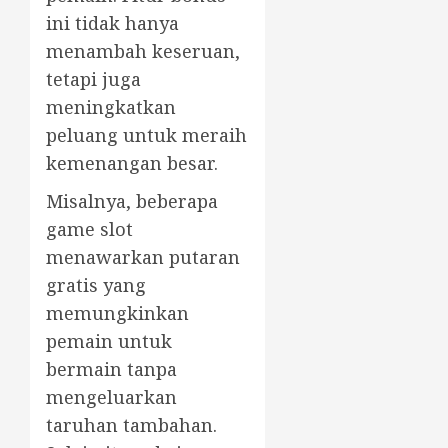
ini tidak hanya
menambah keseruan,
tetapi juga
meningkatkan
peluang untuk meraih
kemenangan besar.
Misalnya, beberapa
game slot
menawarkan putaran
gratis yang
memungkinkan
pemain untuk
bermain tanpa
mengeluarkan
taruhan tambahan.