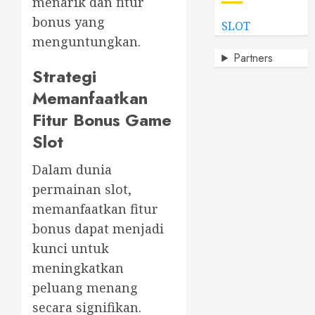
menarik dan fitur
bonus yang
SLOT
menguntungkan.
Partners
Strategi
Memanfaatkan
Fitur Bonus Game
Slot
Dalam dunia
permainan slot,
memanfaatkan fitur
bonus dapat menjadi
kunci untuk
meningkatkan
peluang menang
secara signifikan.