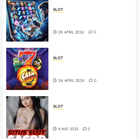
SLOT
Cara Memilih Toto 4D yang Aman
dan Terpercaya
28 APRIL 2026
0
SLOT
Cara Memilih Situs Slot
Berkualitas Sebelum Bergabung
26 APRIL 2026
0
SLOT
Slot Online dengan Grafis
Terbaik Tahun Ini
8 MEI 2025
0