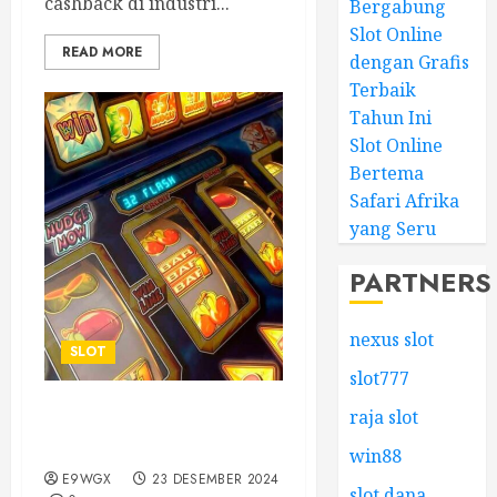
cashback di industri...
Bergabung
Slot Online
READ MORE
dengan Grafis
Terbaik
Tahun Ini
Slot Online
Bertema
Safari Afrika
yang Seru
PARTNERS
nexus slot
SLOT
slot777
raja slot
Slot Online dengan Bonus
Selamat Datang Terbesar
win88
E9WGX
23 DESEMBER 2024
slot dana