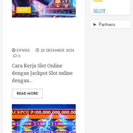
SLOT
SLOT
Partners
Slot Online dengan Jackpot
Terbesar Sepanjang
Sejarah
E9WGX
20 DESEMBER 2024
0
Cara Kerja Slot Online
dengan Jackpot Slot online
dengan...
READ MORE