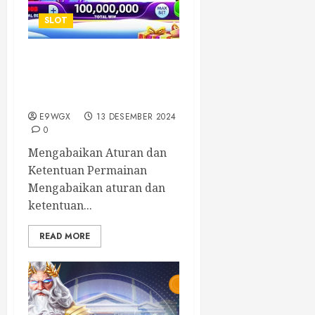
SLOT
Kesalahan Umum Saat
Bermain Slot Online dan
Cara Menghindarinya
E9WGX
13 DESEMBER 2024
0
Mengabaikan Aturan dan
Ketentuan Permainan
Mengabaikan aturan dan
ketentuan...
READ MORE