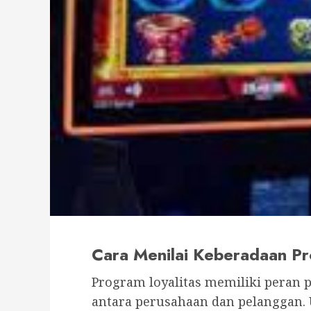
Cara Menilai Keberadaan Pr
Program loyalitas memiliki peran
antara perusahaan dan pelanggan.