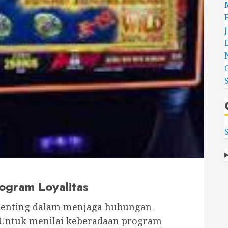
ogram Loyalitas
 penting dalam menjaga hubungan
 Untuk menilai keberadaan program