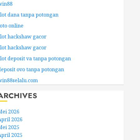
win88
slot dana tanpa potongan
toto online
slot hackshaw gacor
slot hackshaw gacor
slot deposit va tanpa potongan
deposit ovo tanpa potongan
win88selalu.com
ARCHIVES
Mei 2026
April 2026
Mei 2025
April 2025