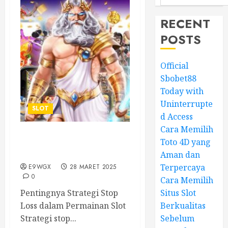
RECENT
POSTS
Official
Sbobet88
Today with
Uninterrupte
SLOT
d Access
Cara Memilih
Strategi Stop Loss dan
Toto 4D yang
Target Profit di Slot Online
Aman dan
Terpercaya
E9WGX
28 MARET 2025
0
Cara Memilih
Pentingnya Strategi Stop
Situs Slot
Loss dalam Permainan Slot
Berkualitas
Strategi stop...
Sebelum