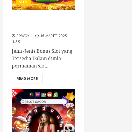
SLOT
Bonus Slot Online Terbesar
yang Wajib Kamu Klaim
E9WGX
15 MARET 2025
0
Jenis-Jenis Bonus Slot yang
Tersedia Dalam dunia
permainan slot,...
READ MORE