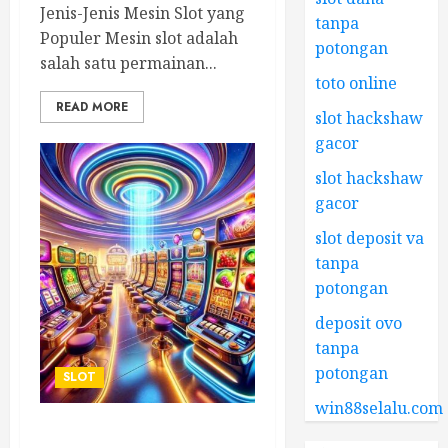
Jenis-Jenis Mesin Slot yang
tanpa
Populer Mesin slot adalah
potongan
salah satu permainan...
toto online
READ MORE
slot hackshaw
gacor
slot hackshaw
gacor
slot deposit va
tanpa
potongan
deposit ovo
tanpa
potongan
SLOT
win88selalu.com
Panduan Slot Online untuk