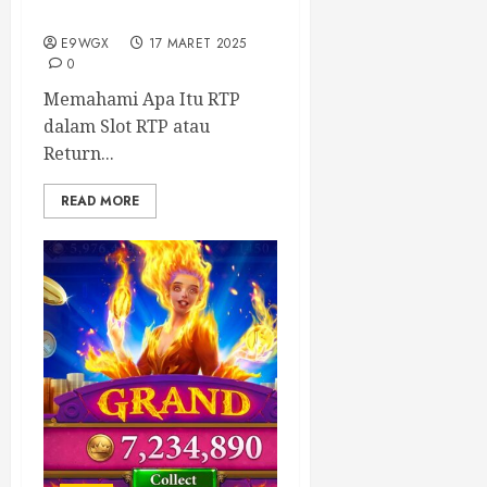
Berdasarkan RTP
E9WGX
17 MARET 2025
0
Memahami Apa Itu RTP
dalam Slot RTP atau
Return...
READ MORE