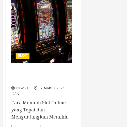
SLOT
Tips dan Trik Bermain Slot
Online Agar Menang Besar
E9WGX
12 MARET 2025
0
Cara Memilih Slot Online
yang Tepat dan
Menguntungkan Memilih...