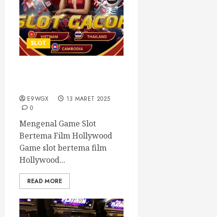
SLOT
10 Game Slot Online
dengan Tema Film Populer
E9WGX
13 MARET 2025
0
Mengenal Game Slot
Bertema Film Hollywood
Game slot bertema film
Hollywood...
READ MORE